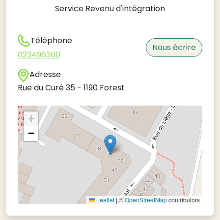
Service Revenu d'intégration
Téléphone
Nous écrire
023496300
Adresse
Rue du Curé 35
-
1190
Forest
+
−
Leaflet
|
©
OpenStreetMap
contributors