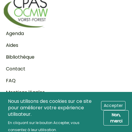
Pied de page
Agenda
Aides
Bibliothèque
Contact
FAQ
Mentions légales
Nous utilisons des cookies sur ce site
Transparence
Accepter
pour améliorer votre expérience
utilisateur.
Non,
Accès professionnels de la santé
merci
En cliquant sur le bouton Accepter, vous
© 2026 Caravane media
consentez à leur utilisation.