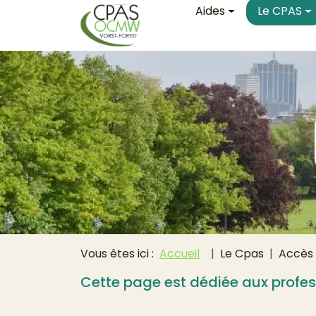
Main navigati
Aller au contenu principal
Aides
Le CPAS
Fil d'Ariane
Vous êtes ici :
Accueil
Le Cpas
Accès 
Cette page est dédiée aux profess