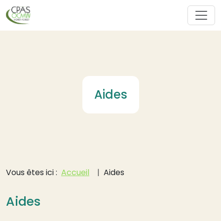
Aller au contenu principal
Aides
Fil d'Ariane
Vous êtes ici :
Accueil
Aides
Aides