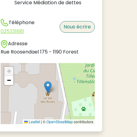
Service Médiation de dettes
Téléphone
Nous écrire
025331881
Adresse
Rue Roosendael 175
-
1190
Forest
+
−
Leaflet
|
©
OpenStreetMap
contributors