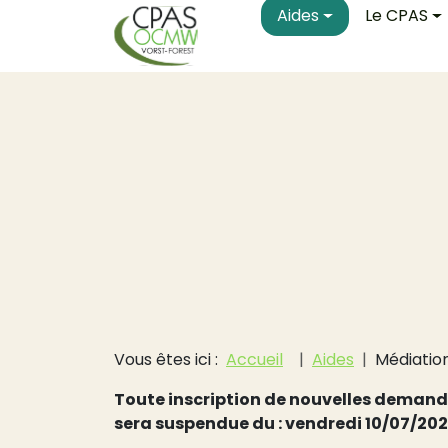
Main navigati
Aller au contenu principal
Aides
Le CPAS
Fil d'Ariane
Vous êtes ici :
Accueil
Aides
Médiatio
Toute inscription de nouvelles demande
sera suspendue du : vendredi 10/07/202