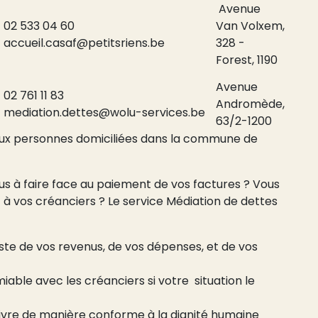
Avenue
02 533 04 60
Van Volxem,
accueil.casaf@petitsriens.be
328 -
Forest, 1190
Avenue
02 761 11 83
Andromède,
mediation.dettes@wolu-services.be
63/2-1200
 aux personnes domiciliées dans la commune de
us à faire face au paiement de vos factures ? Vous
 à vos créanciers ? Le service Médiation de dettes
ste de vos revenus, de vos dépenses, et de vos
iable avec les créanciers si votre situation le
 vivre de manière conforme à la dignité humaine