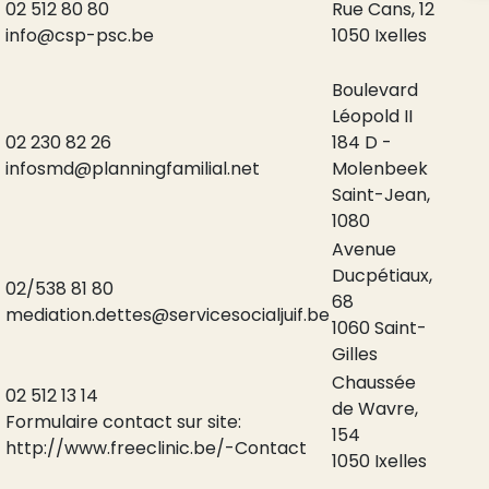
02 512 80 80
Rue Cans, 12
info@csp-psc.be
1050 Ixelles
Boulevard
Léopold II
02 230 82 26
184 D -
infosmd@planningfamilial.net
Molenbeek
Saint-Jean,
1080
Avenue
Ducpétiaux,
02/538 81 80
68
mediation.dettes@servicesocialjuif.be
1060 Saint-
Gilles
Chaussée
02 512 13 14
de Wavre,
Formulaire contact sur site:
154
http://www.freeclinic.be/-Contact
1050 Ixelles