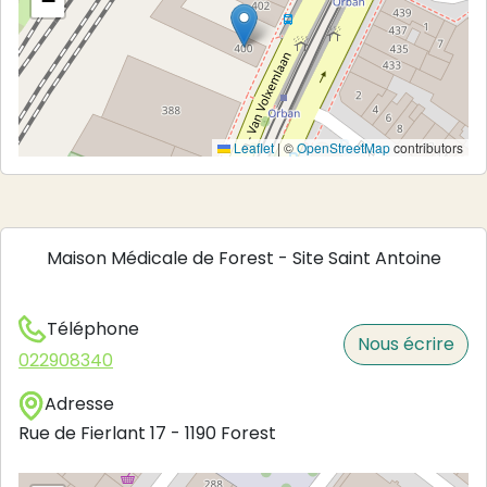
−
Leaflet
|
©
OpenStreetMap
contributors
Maison Médicale de Forest - Site Saint Antoine
Téléphone
Nous écrire
022908340
Adresse
Rue de Fierlant 17
-
1190
Forest