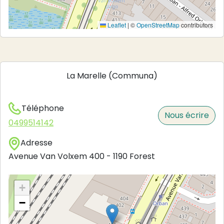
Leaflet
|
©
OpenStreetMap
contributors
La Marelle (Communa)
Téléphone
Nous écrire
0499514142
Adresse
Avenue Van Volxem 400
-
1190
Forest
+
−