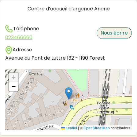
Centre d’accueil d’urgence Ariane
Téléphone
Nous écrire
023466660
Adresse
Avenue du Pont de Luttre 132
-
1190
Forest
+
−
Leaflet
|
©
OpenStreetMap
contributors