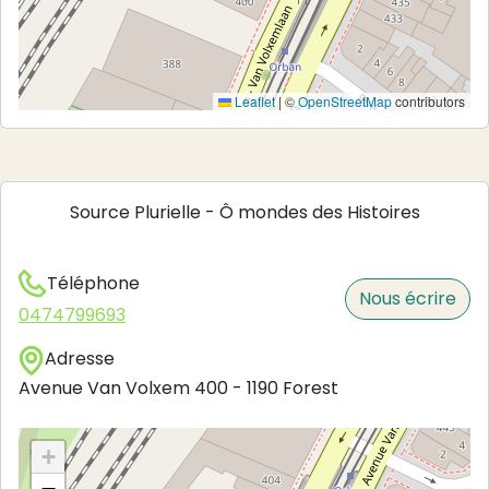
Leaflet
|
©
OpenStreetMap
contributors
Source Plurielle - Ô mondes des Histoires
Téléphone
Nous écrire
0474799693
Adresse
Avenue Van Volxem 400
-
1190
Forest
+