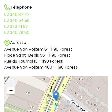
Téléphone
02 345 87 47
02 346 54 59
02 376 41 99
02 345 78 80
Adresse
Avenue Van Volxem 6
-
1190
Forest
Place Saint-Denis 58
-
1190
Forest
Rue du Tournoi 13
-
1190
Forest
Avenue Van Volxem 400
-
1190
Forest
+
−