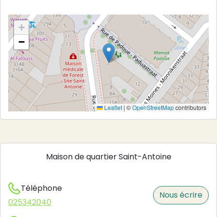
+
−
Leaflet
|
©
OpenStreetMap
contributors
Maison de quartier Saint-Antoine
Téléphone
Nous écrire
025342040