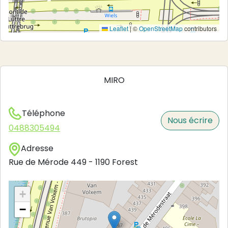
Leaflet
|
©
OpenStreetMap
contributors
MIRO
Téléphone
Nous écrire
0488305494
Adresse
Rue de Mérode 449
-
1190
Forest
+
−