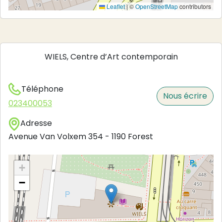
Leaflet
|
©
OpenStreetMap
contributors
WIELS, Centre d’Art contemporain
Téléphone
Nous écrire
023400053
Adresse
Avenue Van Volxem 354
-
1190
Forest
+
−