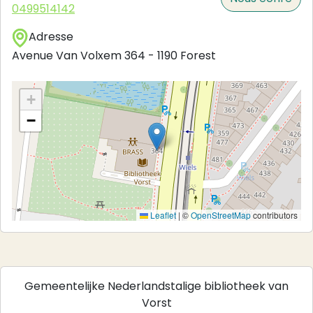
0499514142
Adresse
Avenue Van Volxem 364
-
1190
Forest
+
−
Leaflet
|
©
OpenStreetMap
contributors
Gemeentelijke Nederlandstalige bibliotheek van
Vorst