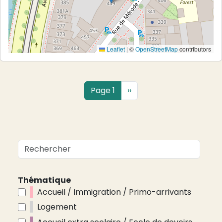
Leaflet
|
©
OpenStreetMap
contributors
Pagination
Page suivante
Page 1
››
Thématique
Accueil / Immigration / Primo-arrivants
Logement