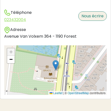
Téléphone
Nous écrire
023432004
Adresse
Avenue Van Volxem 364
-
1190
Forest
+
−
Leaflet
|
©
OpenStreetMap
contributors