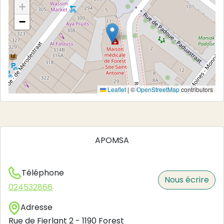
+
−
Leaflet
|
©
OpenStreetMap
contributors
APOMSA
Téléphone
Nous écrire
024532866
Adresse
Rue de Fierlant 2
-
1190
Forest