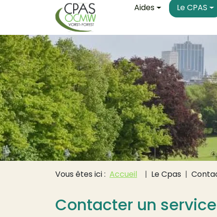
Main navigati
Aller au contenu principal
Aides
Le CPAS
Fil d'Ariane
Vous êtes ici :
Accueil
Le Cpas
Contac
Contacter un service