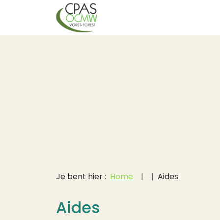
Hoofdnavigati
Overslaan en naar de inhoud gaan
Kruimelpad
Je bent hier :
Home
Aides
Aides