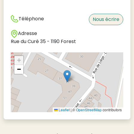
Téléphone
Nous écrire
Adresse
Rue du Curé 35
-
1190
Forest
+
−
Leaflet
|
©
OpenStreetMap
contributors