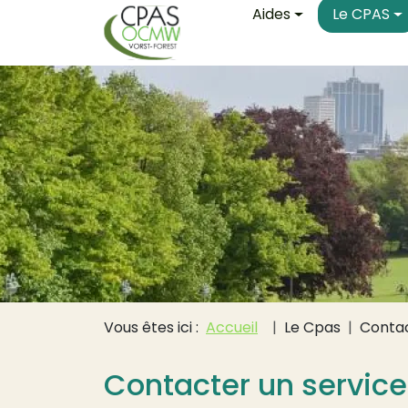
Main navigati
Aller au contenu principal
Aides
Le CPAS
Fil d'Ariane
Vous êtes ici :
Accueil
Le Cpas
Contac
Contacter un service