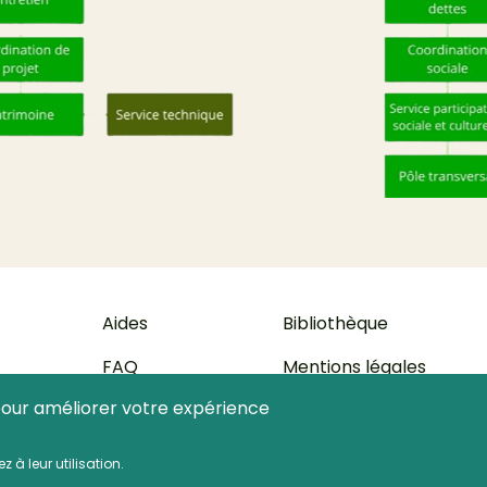
 de page
Aides
Bibliothèque
FAQ
Mentions légales
 pour améliorer votre expérience
rence
 à leur utilisation.