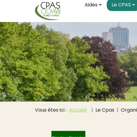
Main navigati
Aller au contenu principal
Aides
Le CPAS
Fil d'Ariane
Vous êtes ici :
Accueil
Le Cpas
Organ