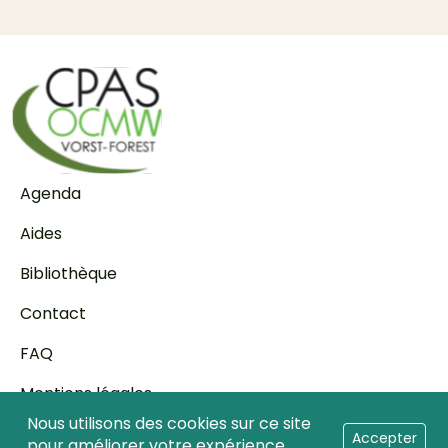
Pied de page
Agenda
Aides
Bibliothèque
Contact
FAQ
Mentions légales
Nous utilisons des cookies sur ce site
Transparence
Accepter
pour améliorer votre expérience